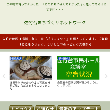
「この町で育ってよかった」「このまちに住んでよかった」と思ってもらえる
まちに・・・
佐竹台まちづくりネットワーク
佐竹台地区は情報共有ツール「ポリフィット」を導入しています。ご登録
はここをクリック、ないしは下のトピックス欄から
情報提供
情報提供
行
会議室の空き状況が分かるように
北摂手作りの会の作品の写真を常
日
なりました
時ご覧いただけるようになりまし
La
た